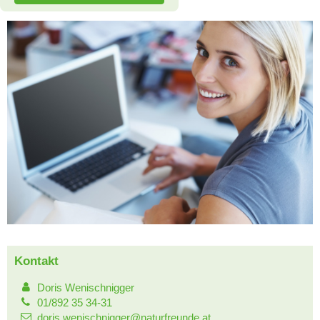
Kontakt
Doris Wenischnigger
01/892 35 34-31
doris.wenischnigger@naturfreunde.at