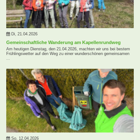
Di, 21.04.2026
Gemeinschaftliche Wanderung am Kapellenrundweg
Am heutigen Dienstag, den 21.04.2026, machten wir uns bei bestem
Frühlingswetter auf den Weg zu einer wunderschönen gemeinsamen
...
So, 12.04.2026