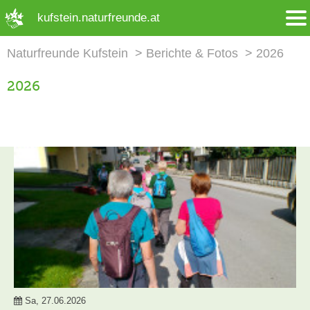
➜ Hauptregion der Seite anspringen
kufstein.naturfreunde.at
Naturfreunde Kufstein
Berichte & Fotos
2026
2026
Sa, 27.06.2026